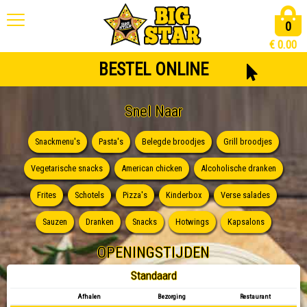
0
€
0.00
BESTEL ONLINE
Snel Naar
Snackmenu's
Pasta's
Belegde broodjes
Grill broodjes
Vegetarische snacks
American chicken
Alcoholische dranken
Frites
Schotels
Pizza's
Kinderbox
Verse salades
Sauzen
Dranken
Snacks
Hotwings
Kapsalons
OPENINGSTIJDEN
Standaard
Afhalen
Bezorging
Restaurant