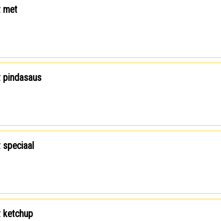
t met
t pindasaus
t speciaal
t ketchup