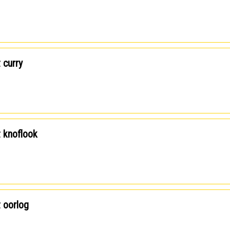
t curry
t knoflook
t oorlog