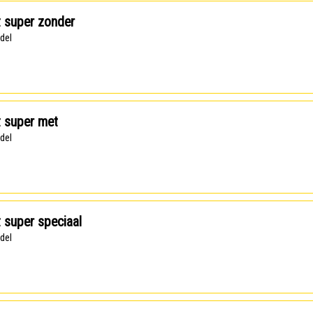
t super zonder
ndel
t super met
ndel
t super speciaal
ndel