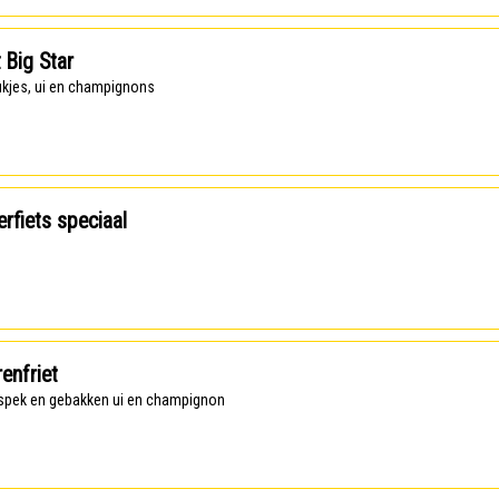
t Big Star
tukjes, ui en champignons
rfiets speciaal
enfriet
t, spek en gebakken ui en champignon