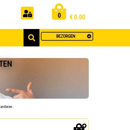
0
€
0.00
BEZORGEN
TEN
j anderen.