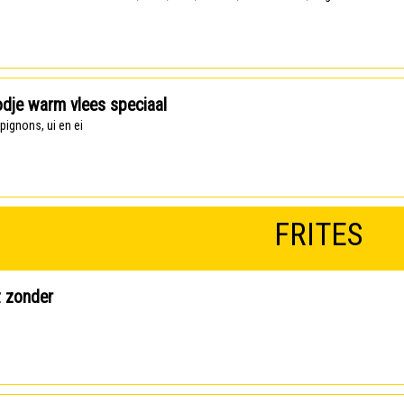
dje warm vlees speciaal
pignons, ui en ei
FRITES
t zonder