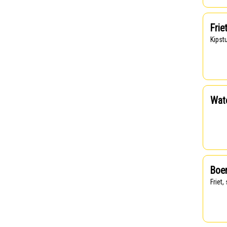
Frie
Kips
Wate
Boer
Frie