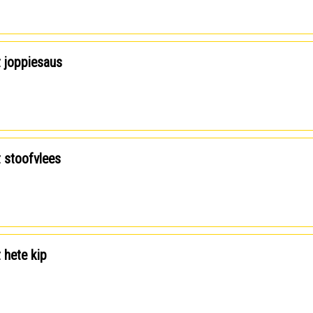
t joppiesaus
t stoofvlees
t hete kip