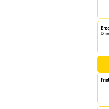
Broo
Cham
Frie