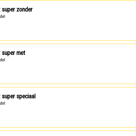
t super zonder
ndel
t super met
ndel
t super speciaal
ndel