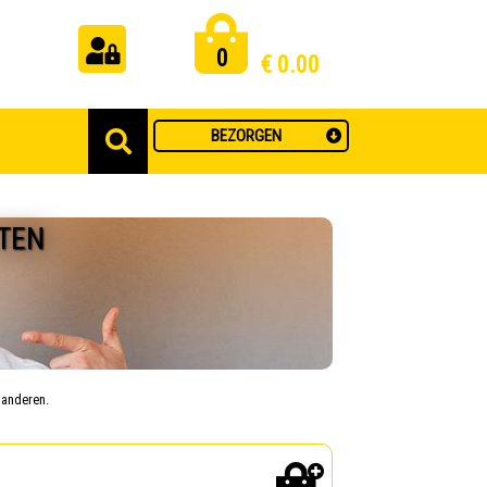
0
€
0.00
BEZORGEN
TEN
j anderen.