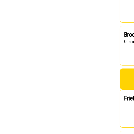
Broo
Cham
Frie