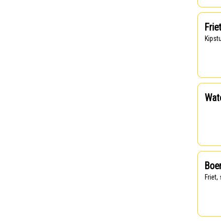
Frie
Kips
Wate
Boer
Frie