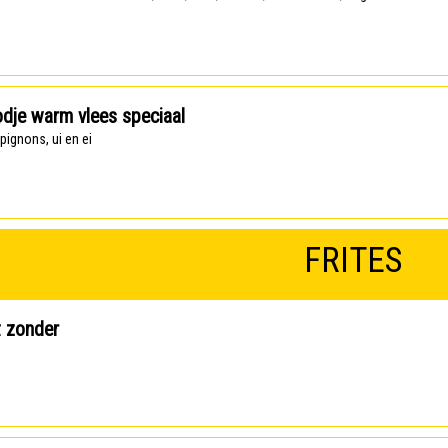
dje warm vlees speciaal
pignons, ui en ei
FRITES
t zonder