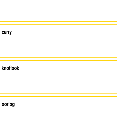
t curry
t knoflook
t oorlog