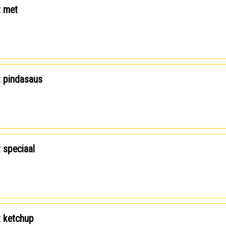
t met
t pindasaus
t speciaal
t ketchup