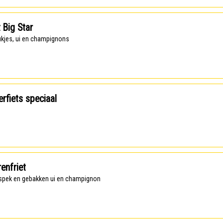
t Big Star
tukjes, ui en champignons
rfiets speciaal
enfriet
t, spek en gebakken ui en champignon