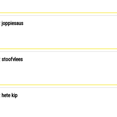
t joppiesaus
t stoofvlees
t hete kip