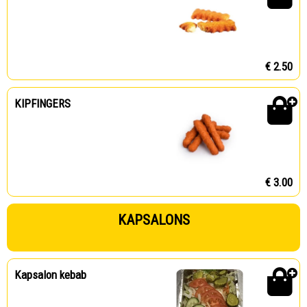
€ 2.50
KIPFINGERS
€ 3.00
KAPSALONS
Kapsalon kebab