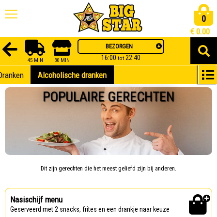
0
€
0.00
BEZORGEN
16:00
22:40
tot
45 MIN
30 MIN
Dranken
Alcoholische dranken
POPULAIRE GERECHTEN
Dit zijn gerechten die het meest geliefd zijn bij anderen.
Nasischijf menu
Geserveerd met 2 snacks, frites en een drankje naar keuze