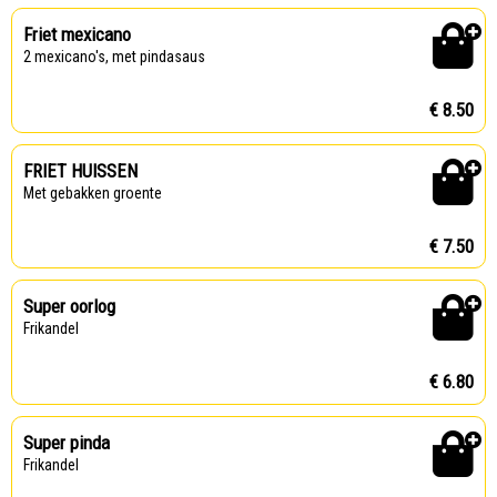
Friet mexicano
2 mexicano's, met pindasaus
€ 8.50
FRIET HUISSEN
met gebakken groente
€ 7.50
Super oorlog
frikandel
€ 6.80
Super pinda
frikandel