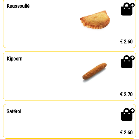
Kaassouflé
€ 2.60
Kipcorn
€ 2.70
Satérol
€ 2.60