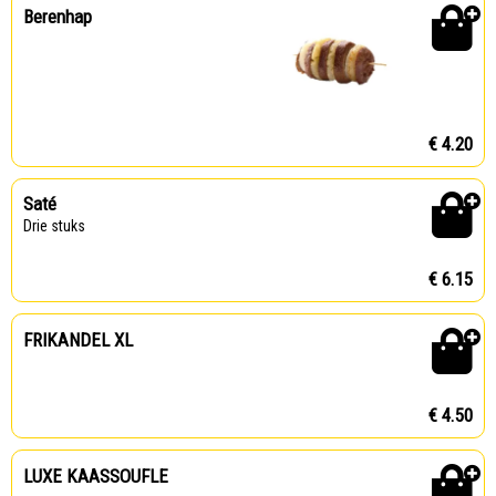
Berenhap
€ 4.20
Saté
Drie stuks
€ 6.15
FRIKANDEL XL
€ 4.50
LUXE KAASSOUFLE